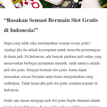
“Rasakan Sensasi Bermain Slot Gratis
di Indonesia!”
Siapa yang tidak suka mendapatkan sesuatu secara gratis?
Apalagi jika itu adalah kesempatan untuk mencoba peruntungan
di dunia judi. Di Indonesia, ada banyak platform judi online yang
menawarkan berbagai permainan menarik, salah satunya adalah
judi slot gratis. Dengan bermain slot gratis, kamu dapat
merasakan sensasi bermain tanpa harus mengeluarkan uang
sedikitpun. Tidak heran jika judi slot gratis semakin populer di
Indonesia.
Salah satu alasan mengapa judi slot gratis begitu diminati adalah
karena kemudahannya. Kamu tidak perlu memiliki pengalaman