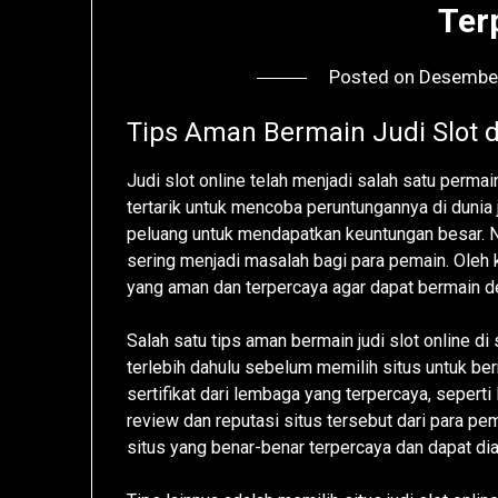
Ter
Posted on
Desember
Tips Aman Bermain Judi Slot d
Judi slot online telah menjadi salah satu perma
tertarik untuk mencoba peruntungannya di dunia 
peluang untuk mendapatkan keuntungan besar. Na
sering menjadi masalah bagi para pemain. Oleh ka
yang aman dan terpercaya agar dapat bermain 
Salah satu tips aman bermain judi slot online d
terlebih dahulu sebelum memilih situs untuk ber
sertifikat dari lembaga yang terpercaya, sepert
review dan reputasi situs tersebut dari para p
situs yang benar-benar terpercaya dan dapat di