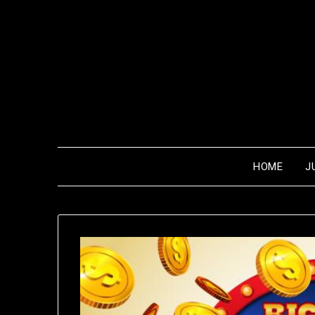
Skip
to
content
HOME
J