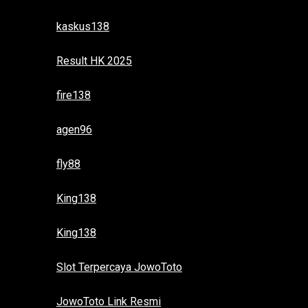
kaskus138
Result HK 2025
fire138
agen96
fly88
King138
King138
Slot Terpercaya JowoToto
JowoToto Link Resmi