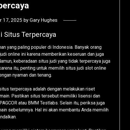
percaya
 17, 2025
by
Gary Hughes
i Situs Terpercaya
inan yang paling populer di Indonesia. Banyak orang
judi online ini karena memberikan keseruan dan juga
mun, keberadaan situs judi yang tidak terpercaya juga
rena itu, penting untuk memilih situs judi slot online
dengan nyaman dan tenang.
i situs terpercaya adalah dengan melakukan riset
main. Pastikan situs tersebut memiliki lisensi dan
i PAGCOR atau BMM Testlabs. Selain itu, periksa juga
emain sebelumnya. Hal ini akan membantu Anda memilih
andalkan.