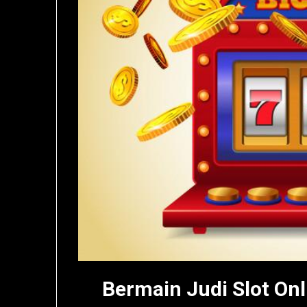
Bermain Judi Slot On