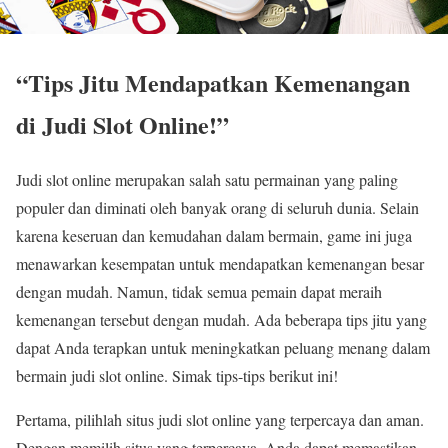
“Tips Jitu Mendapatkan Kemenangan
di Judi Slot Online!”
Judi slot online merupakan salah satu permainan yang paling
populer dan diminati oleh banyak orang di seluruh dunia. Selain
karena keseruan dan kemudahan dalam bermain, game ini juga
menawarkan kesempatan untuk mendapatkan kemenangan besar
dengan mudah. Namun, tidak semua pemain dapat meraih
kemenangan tersebut dengan mudah. Ada beberapa tips jitu yang
dapat Anda terapkan untuk meningkatkan peluang menang dalam
bermain judi slot online. Simak tips-tips berikut ini!
Pertama, pilihlah situs judi slot online yang terpercaya dan aman.
Dengan memilih situs yang terpercaya, Anda dapat memastikan