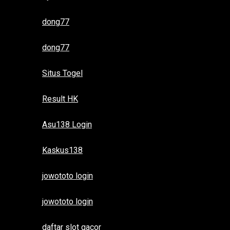
dong77
dong77
Situs Togel
Result HK
Asu138 Login
Kaskus138
jowototo login
jowototo login
daftar slot gacor