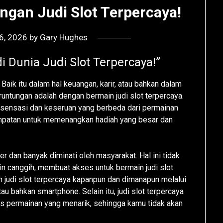
ngan Judi Slot Terpercaya!
6, 2026
by
Gary Hughes
Dunia Judi Slot Terpercaya!”
aik itu dalam hal keuangan, karir, atau bahkan dalam
untungan adalah dengan bermain judi slot terpercaya.
 sensasi dan keseruan yang berbeda dari permainan
esempatan untuk memenangkan hadiah yang besar dan
er dan banyak diminati oleh masyarakat. Hal ini tidak
n canggih, membuat akses untuk bermain judi slot
 judi slot terpercaya kapanpun dan dimanapun melalui
tau bahkan smartphone. Selain itu, judi slot terpercaya
s permainan yang menarik, sehingga kamu tidak akan