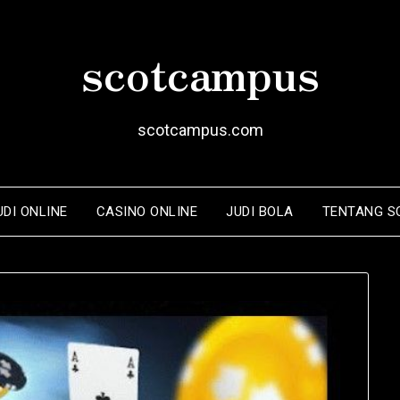
scotcampus
scotcampus.com
UDI ONLINE
CASINO ONLINE
JUDI BOLA
TENTANG 