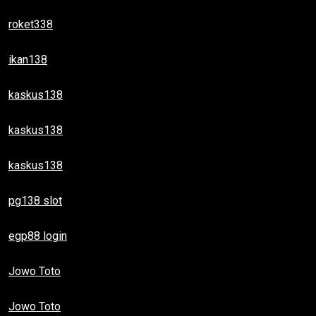
roket338
ikan138
kaskus138
kaskus138
kaskus138
pg138 slot
egp88 login
Jowo Toto
Jowo Toto