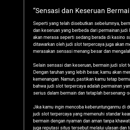
“Sensasi dan Keseruan Bermain
Seperti yang telah disebutkan sebelumnya, ber
dan keseruan yang berbeda dari permainan judi 
akan merasa seperti sedang berada di kasino sung
ditawarkan oleh judi slot terpercaya juga aka
merasakan sensasi menang besar dan mengalahk
Selain sensasi dan keseruan, bermain judi slot 
Dengan taruhan yang lebih besar, kamu akan m
kemenangan. Namun, pastikan kamu tetap bermain
bahwa judi slot terpercaya adalah permainan yan
serius dalam bermain dan tetaplah bersenang-s
Jika kamu ingin mencoba keberuntunganmu di dun
judi slot terpercaya yang memenuhi standar kea
bermain dengan nyaman dan aman tanpa khawatir
juga reputasi situs tersebut melalui ulasan dan t