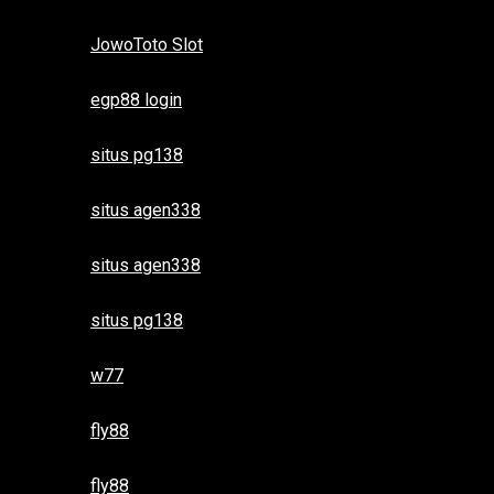
JowoToto Slot
egp88 login
situs pg138
situs agen338
situs agen338
situs pg138
w77
fly88
fly88