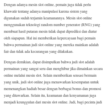
Dengan adanya mesin slot online, pemain juga tidak perlu
khawatir tentang adanya manipulasi karena sistem yang
digunakan sudah terjamin keamanannya. Mesin slot online
menggunakan teknologi random number generator (RNG) yang
membuat hasil putaran mesin tidak dapat diprediksi dan diatur
oleh siapapun. Hal ini memberikan kepercayaan bagi pemain
bahwa permainan judi slot online yang mereka mainkan adalah
fair dan tidak ada kecurangan yang dilakukan.
Dengan demikian, dapat disimpulkan bahwa judi slot adalah
permainan yang sangat seru dan menghibur jika dimainkan secara
online melalui mesin slot. Selain memberikan sensasi bermain
yang unik, judi slot online juga menawarkan kesempatan untuk
memenangkan hadiah besar dengan berbagai bonus dan promosi
yang ditawarkan. Selain itu, keamanan dan kenyamanan juga
menjadi keunggulan dari mesin slot online. Jadi, bagi pecinta judi