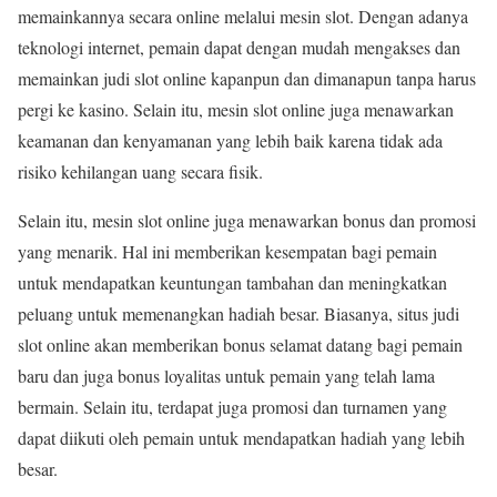
memainkannya secara online melalui mesin slot. Dengan adanya
teknologi internet, pemain dapat dengan mudah mengakses dan
memainkan judi slot online kapanpun dan dimanapun tanpa harus
pergi ke kasino. Selain itu, mesin slot online juga menawarkan
keamanan dan kenyamanan yang lebih baik karena tidak ada
risiko kehilangan uang secara fisik.
Selain itu, mesin slot online juga menawarkan bonus dan promosi
yang menarik. Hal ini memberikan kesempatan bagi pemain
untuk mendapatkan keuntungan tambahan dan meningkatkan
peluang untuk memenangkan hadiah besar. Biasanya, situs judi
slot online akan memberikan bonus selamat datang bagi pemain
baru dan juga bonus loyalitas untuk pemain yang telah lama
bermain. Selain itu, terdapat juga promosi dan turnamen yang
dapat diikuti oleh pemain untuk mendapatkan hadiah yang lebih
besar.