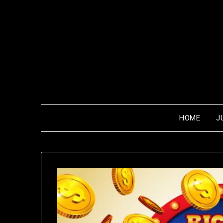
Skip
to
content
HOME
J