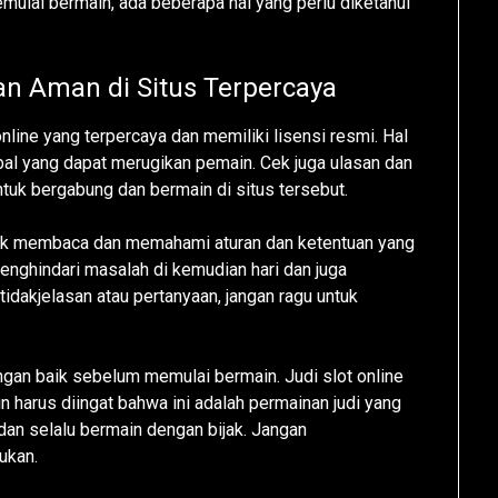
ulai bermain, ada beberapa hal yang perlu diketahui
an Aman di Situs Terpercaya
online yang terpercaya dan memiliki lisensi resmi. Hal
abal yang dapat merugikan pemain. Cek juga ulasan dan
tuk bergabung dan bermain di situs tersebut.
tuk membaca dan memahami aturan dan ketentuan yang
 menghindari masalah di kemudian hari dan juga
idakjelasan atau pertanyaan, jangan ragu untuk
engan baik sebelum memulai bermain. Judi slot online
harus diingat bahwa ini adalah permainan judi yang
an selalu bermain dengan bijak. Jangan
ukan.