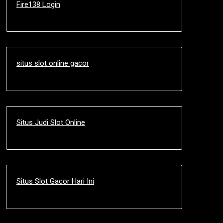
Fire138 Login
situs slot online gacor
Situs Judi Slot Online
Situs Slot Gacor Hari Ini