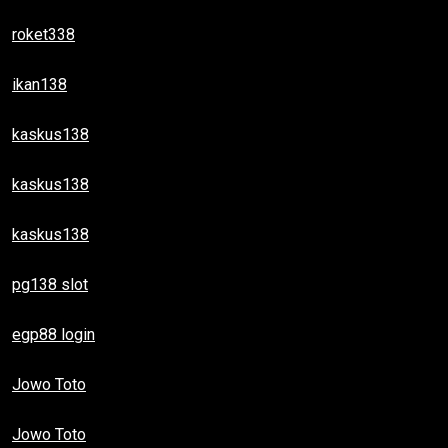
roket338
ikan138
kaskus138
kaskus138
kaskus138
pg138 slot
egp88 login
Jowo Toto
Jowo Toto