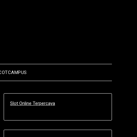
SCOTCAMPUS
Slot Online Terpercaya