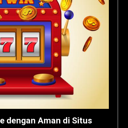
ne dengan Aman di Situs