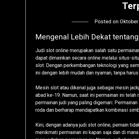
Ter
Posted on
Oktober
Mengenal Lebih Dekat tentang 
Judi slot online merupakan salah satu permainan
dapat dimainkan secara online melalui situs-si
slot. Dengan perkembangan teknologi yang sema
ini dengan lebih mudah dan nyaman, tanpa harus 
Mesin slot atau dikenal juga sebagai mesin jac
abad ke-19. Namun, saat ini permainan ini telah
permainan judi yang paling digemari. Permainan
roda dan berharap mendapatkan kombinasi sim
Kini, dengan adanya judi slot online, pemain tida
menikmati permainan ini kapan saja dan di mana 