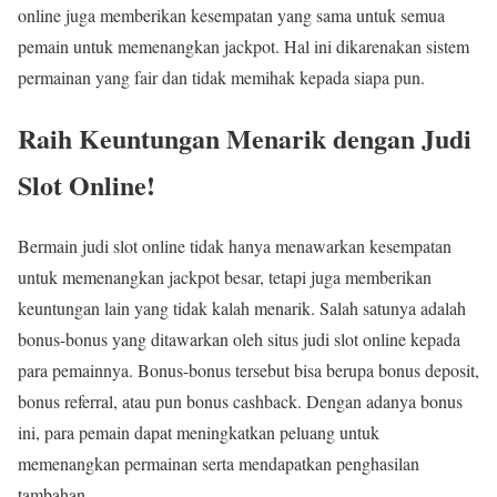
online juga memberikan kesempatan yang sama untuk semua
pemain untuk memenangkan jackpot. Hal ini dikarenakan sistem
permainan yang fair dan tidak memihak kepada siapa pun.
Raih Keuntungan Menarik dengan Judi
Slot Online!
Bermain judi slot online tidak hanya menawarkan kesempatan
untuk memenangkan jackpot besar, tetapi juga memberikan
keuntungan lain yang tidak kalah menarik. Salah satunya adalah
bonus-bonus yang ditawarkan oleh situs judi slot online kepada
para pemainnya. Bonus-bonus tersebut bisa berupa bonus deposit,
bonus referral, atau pun bonus cashback. Dengan adanya bonus
ini, para pemain dapat meningkatkan peluang untuk
memenangkan permainan serta mendapatkan penghasilan
tambahan.