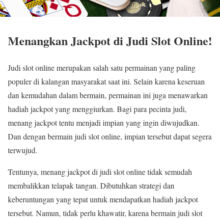
Menangkan Jackpot di Judi Slot Online!
Judi slot online merupakan salah satu permainan yang paling
populer di kalangan masyarakat saat ini. Selain karena keseruan
dan kemudahan dalam bermain, permainan ini juga menawarkan
hadiah jackpot yang menggiurkan. Bagi para pecinta judi,
menang jackpot tentu menjadi impian yang ingin diwujudkan.
Dan dengan bermain judi slot online, impian tersebut dapat segera
terwujud.
Tentunya, menang jackpot di judi slot online tidak semudah
membalikkan telapak tangan. Dibutuhkan strategi dan
keberuntungan yang tepat untuk mendapatkan hadiah jackpot
tersebut. Namun, tidak perlu khawatir, karena bermain judi slot