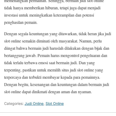
memenangkan permainan. Sehingga, bermain judi slot online
tidak hanya memberikan hiburan, tetapi juga dapat menjadi
investasi untuk meningkatkan keterampilan dan potensi
penghasilan pemain.
Dengan segala keuntungan yang ditawarkan, tidak heran jika judi
slot online semakin diminati oleh masyarakat. Namun, perlu
diingat bahwa bermain judi haruslah dilakukan dengan bijak dan
bertanggung jawab. Pemain harus mengontrol pengeluaran dan
tidak terlalu terbawa emosi saat bermain judi. Dan yang
terpenting, pastikan untuk memilih situs judi slot online yang
terpercaya dan terbukti membayar kepada para pemainnya.
Dengan begitu, kesenangan dan keuntungan dalam bermain judi
slot online dapat dinikmati dengan aman dan nyaman.
Categories:
Judi Online
,
Slot Online