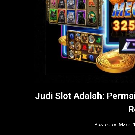
Judi Slot Adalah: Per
R
Posted on
Maret 