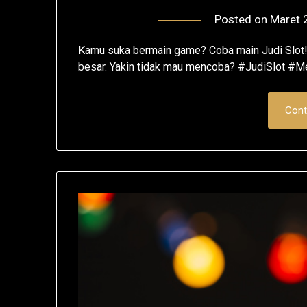
Posted on
Maret 
Kamu suka bermain game? Coba main Judi Slot!
besar. Yakin tidak mau mencoba? #JudiSlot #M
Cont