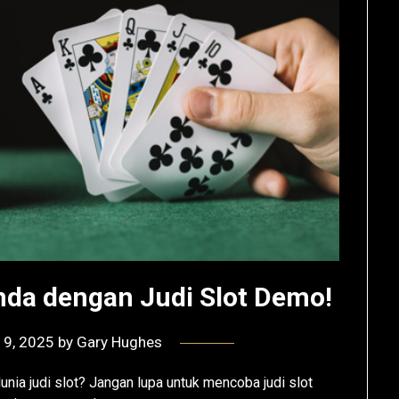
da dengan Judi Slot Demo!
19, 2025
by
Gary Hughes
nia judi slot? Jangan lupa untuk mencoba judi slot