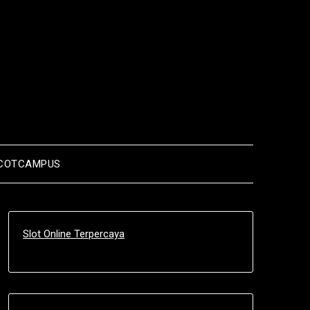
SCOTCAMPUS
Slot Online Terpercaya