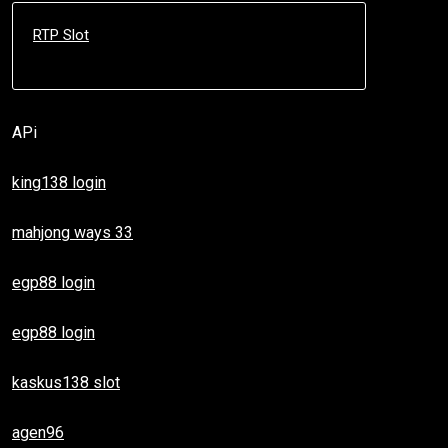
RTP Slot
APi
king138 login
mahjong ways 33
egp88 login
egp88 login
kaskus138 slot
agen96