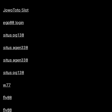
JowoToto Slot
egp88 login
situs pg138
situs agen338
situs agen338
situs pg138
w77
fly88
fly88