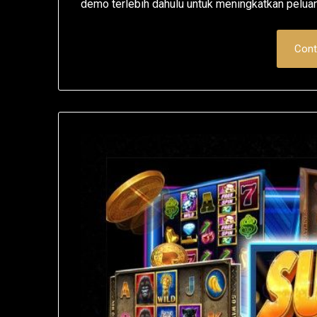
demo terlebih dahulu untuk meningkatkan pelu
Cont