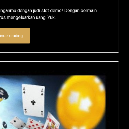
tunganmu dengan judi slot demo! Dengan bermain
rus mengeluarkan uang. Yuk,
inue reading