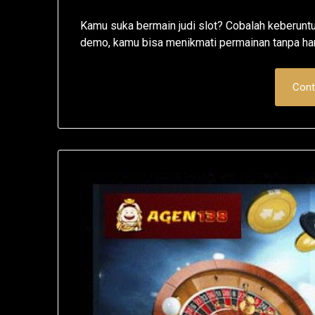
Kamu suka bermain judi slot? Cobalah keberun
demo, kamu bisa menikmati permainan tanpa ha
Cont