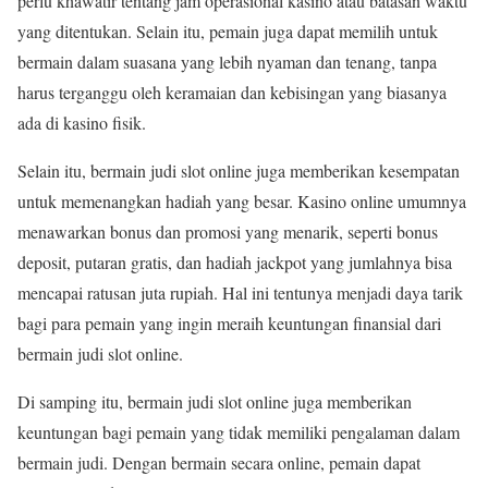
perlu khawatir tentang jam operasional kasino atau batasan waktu
yang ditentukan. Selain itu, pemain juga dapat memilih untuk
bermain dalam suasana yang lebih nyaman dan tenang, tanpa
harus terganggu oleh keramaian dan kebisingan yang biasanya
ada di kasino fisik.
Selain itu, bermain judi slot online juga memberikan kesempatan
untuk memenangkan hadiah yang besar. Kasino online umumnya
menawarkan bonus dan promosi yang menarik, seperti bonus
deposit, putaran gratis, dan hadiah jackpot yang jumlahnya bisa
mencapai ratusan juta rupiah. Hal ini tentunya menjadi daya tarik
bagi para pemain yang ingin meraih keuntungan finansial dari
bermain judi slot online.
Di samping itu, bermain judi slot online juga memberikan
keuntungan bagi pemain yang tidak memiliki pengalaman dalam
bermain judi. Dengan bermain secara online, pemain dapat