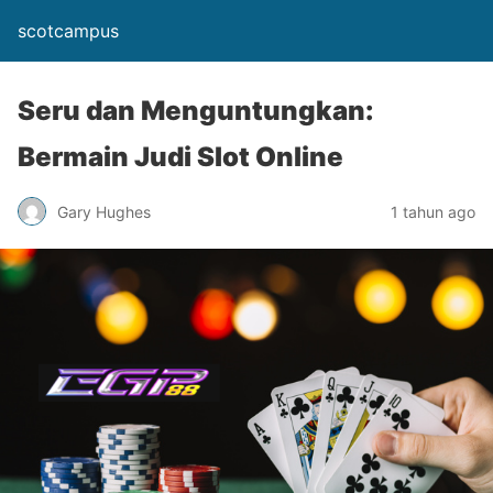
scotcampus
Seru dan Menguntungkan:
Bermain Judi Slot Online
Gary Hughes
1 tahun ago