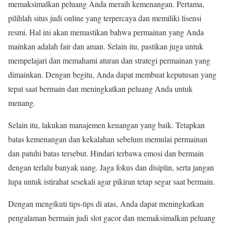
memaksimalkan peluang Anda meraih kemenangan. Pertama,
pilihlah situs judi online yang terpercaya dan memiliki lisensi
resmi. Hal ini akan memastikan bahwa permainan yang Anda
mainkan adalah fair dan aman. Selain itu, pastikan juga untuk
mempelajari dan memahami aturan dan strategi permainan yang
dimainkan. Dengan begitu, Anda dapat membuat keputusan yang
tepat saat bermain dan meningkatkan peluang Anda untuk
menang.
Selain itu, lakukan manajemen keuangan yang baik. Tetapkan
batas kemenangan dan kekalahan sebelum memulai permainan
dan patuhi batas tersebut. Hindari terbawa emosi dan bermain
dengan terlalu banyak uang. Jaga fokus dan disiplin, serta jangan
lupa untuk istirahat sesekali agar pikiran tetap segar saat bermain.
Dengan mengikuti tips-tips di atas, Anda dapat meningkatkan
pengalaman bermain judi slot gacor dan memaksimalkan peluang