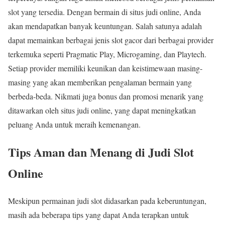
slot yang tersedia. Dengan bermain di situs judi online, Anda
akan mendapatkan banyak keuntungan. Salah satunya adalah
dapat memainkan berbagai jenis slot gacor dari berbagai provider
terkemuka seperti Pragmatic Play, Microgaming, dan Playtech.
Setiap provider memiliki keunikan dan keistimewaan masing-
masing yang akan memberikan pengalaman bermain yang
berbeda-beda. Nikmati juga bonus dan promosi menarik yang
ditawarkan oleh situs judi online, yang dapat meningkatkan
peluang Anda untuk meraih kemenangan.
Tips Aman dan Menang di Judi Slot
Online
Meskipun permainan judi slot didasarkan pada keberuntungan,
masih ada beberapa tips yang dapat Anda terapkan untuk