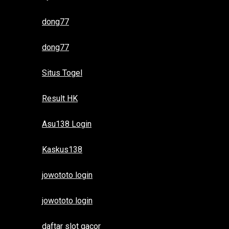
dong77
dong77
Situs Togel
Result HK
Asu138 Login
Kaskus138
jowototo login
jowototo login
daftar slot gacor