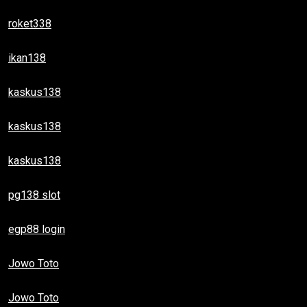
roket338
ikan138
kaskus138
kaskus138
kaskus138
pg138 slot
egp88 login
Jowo Toto
Jowo Toto