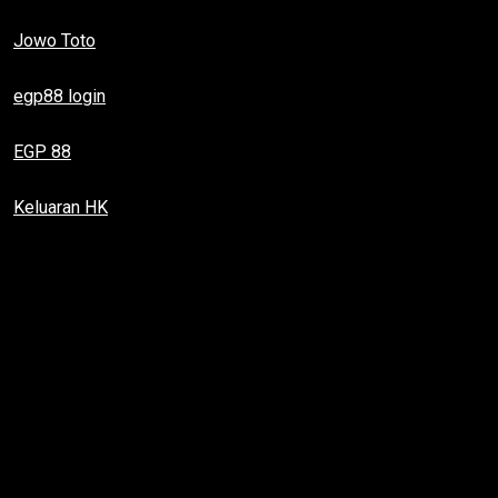
Jowo Toto
egp88 login
EGP 88
Keluaran HK