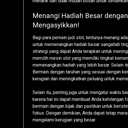
menarik dan tidak mudah bosan untuk dimainkan
Menangi Hadiah Besar dengan 
Mengasyikkan!
Bagi para pemain judi slot, tentunya menang ada
untuk memenangkan hadiah besar sangatlah ting
strategi yang dapat Anda terapkan untuk menin
memilih mesin slot yang memiliki tingkat kemen
memenangkan hadiah yang lebih besar. Selain itu
Bermain dengan taruhan yang sesuai dengan k
kerugian dan meningkatkan peluang untuk meme
Selain itu, penting juga untuk mengatur waktu be
karena hal ini dapat membuat Anda kehilangan f
bermain dengan bijak dan pastikan untuk beristi
fokus. Dengan demikian, Anda dapat tetap meras
mengalami kerugian yang besar.