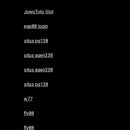
JowoToto Slot
egp88 login
situs pg138
situs agen338
situs agen338
situs pg138
w77
fly88
fly88