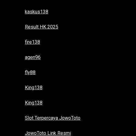
kaskus138
Result HK 2025
fire138
agen96
fly88
King138
King138
Slot Terpercaya JowoToto
JowoToto Link Resmi