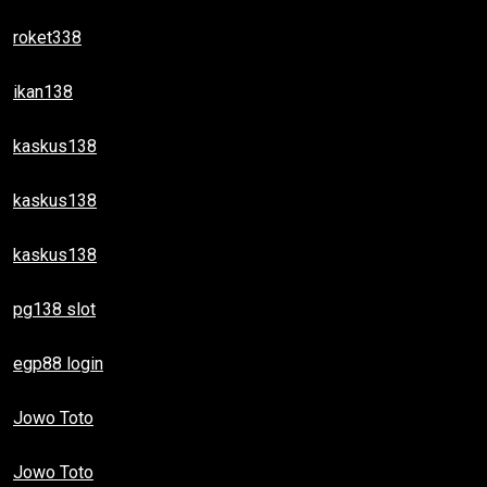
roket338
ikan138
kaskus138
kaskus138
kaskus138
pg138 slot
egp88 login
Jowo Toto
Jowo Toto