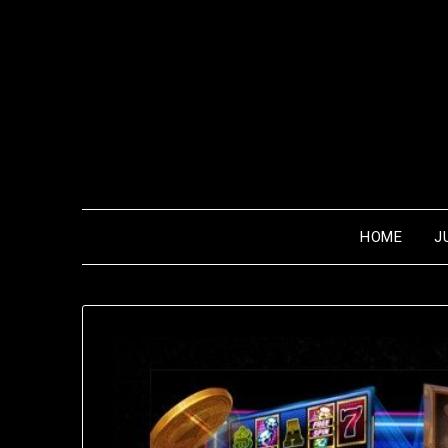
Skip
to
content
HOME
J