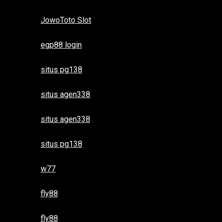
JowoToto Slot
egp88 login
situs pg138
situs agen338
situs agen338
situs pg138
w77
fly88
fly88