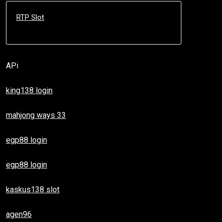
RTP Slot
APi
king138 login
mahjong ways 33
egp88 login
egp88 login
kaskus138 slot
agen96