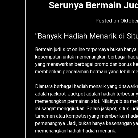
Serunya Bermain Judi
Posted on
Oktober
“Banyak Hadiah Menarik di Situ
Bermain judi slot online terpercaya bukan hanya
kesempatan untuk memenangkan berbagai hadiah 
yang menawarkan berbagai promo dan bonus kepa
memberikan pengalaman bermain yang lebih me
Diantara berbagai hadiah menarik yang ditawarkan
adalah jackpot. Jackpot adalah hadiah terbesar 
memenangkan permainan slot. Nilainya bisa menca
ini sangat menggiurkan. Selain jackpot, situs ju
turnamen atau kompetisi yang memberikan hadiah
pemenangnya. Jadi, bukan hanya kesenangan yan
memenangkan hadiah-hadiah menarik.